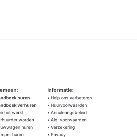
gemeen:
Informatie:
andboek huren
• Help ons verbeteren
andboek verhuren
• Huurvoorwaarden
oe het werkt
• Annuleringsbeleid
erhuurder worden
• Alg. voorwaarden
ouwwagen huren
• Verzekering
amper huren
• Privacy