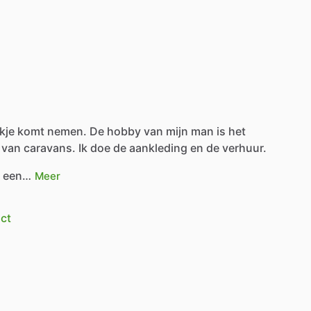
jkje
komt
nemen.
De
hobby
van
mijn
man
is
het
van
caravans.
Ik
doe
de
aankleding
en
de
verhuur.
t
een…
Meer
ct