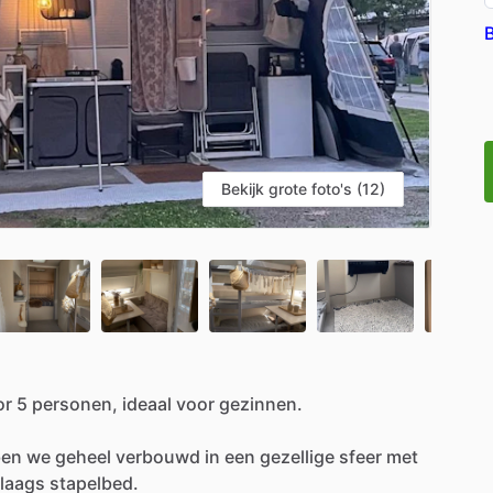
B
Bekijk grote foto's (12)
or
5
personen,
ideaal
voor
gezinnen.
ben
we
geheel
verbouwd
in
een
gezellige
sfeer
met
laags
stapelbed.