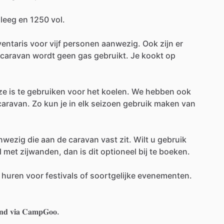
leeg
en
1250
vol.
entaris
voor
vijf
personen
aanwezig.
Ook
zijn
er
caravan
wordt
geen
gas
gebruikt.
Je
kookt
op
ze
is
te
gebruiken
voor
het
koelen.
We
hebben
ook
caravan.
Zo
kun
je
in
elk
seizoen
gebruik
maken
van
nwezig
die
aan
de
caravan
vast
zit.
Wilt
u
gebruik
l
met
zijwanden,
dan
is
dit
optioneel
bij
te
boeken.
huren
voor
festivals
of
soortgelijke
evenementen.
𝐧𝐝
𝐯𝐢𝐚
𝐂𝐚𝐦𝐩𝐆𝐨𝐨.