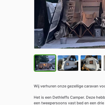
Wij
verhuren
onze
gezellige
caravan
vo
Het
is
een
Dethleffs
Camper.
Deze
heb
een
tweepersoons
vast
bed
en
een
drie