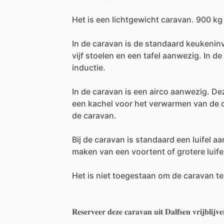
Het
is
een
lichtgewicht
caravan.
900
kg
In
de
caravan
is
de
standaard
keukeninv
vijf
stoelen
en
een
tafel
aanwezig.
In
de
inductie.
In
de
caravan
is
een
airco
aanwezig.
De
een
kachel
voor
het
verwarmen
van
de
de
caravan.
Bij
de
caravan
is
standaard
een
luifel
aa
maken
van
een
voortent
of
grotere
luife
Het
is
niet
toegestaan
om
de
caravan
te
𝐑𝐞𝐬𝐞𝐫𝐯𝐞𝐞𝐫
𝐝𝐞𝐳𝐞
𝐜𝐚𝐫𝐚𝐯𝐚𝐧
𝐮𝐢𝐭
𝐃𝐚𝐥𝐟𝐬𝐞𝐧
𝐯𝐫𝐢𝐣𝐛𝐥𝐢𝐣𝐯