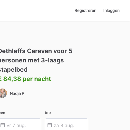
Registreren
Inloggen
Dethleffs
Caravan
voor
5
personen
met
3-laags
stapelbed
€ 84,38
per nacht
Nadja P
an:
tot: