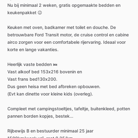
Nu
bij
minimaal
2
weken,
gratis
opgemaakte
bedden
en
keukenpakket
😉
Keuken
met
oven,
badkamer
met
toilet
en
douche.
De
betrouwbare
Ford
Transit
motor,
de
cruise
control
en
cabine
airco
zorgen
voor
een
comfortabele
rijervaring.
Ideaal
voor
korte
en
lange
vakanties.
Heerlijk
vaste
bedden
🛌
Vast
alkoof
bed
153x216
bovenin
en
Vast
frans
bed130x200.
Dus
geen
heisa
met
bed
afbreken
opbouwen.
(Evt
kan
dinette
voor
kleine
kids
(overleg).
Compleet
met
campingstoeltjes,
tafeltje,
buitenkleed,
potten
pannen
borden
kopjes,
bestek...
Rijbewijs
B
en
bestuurder
minimaal
25
jaar