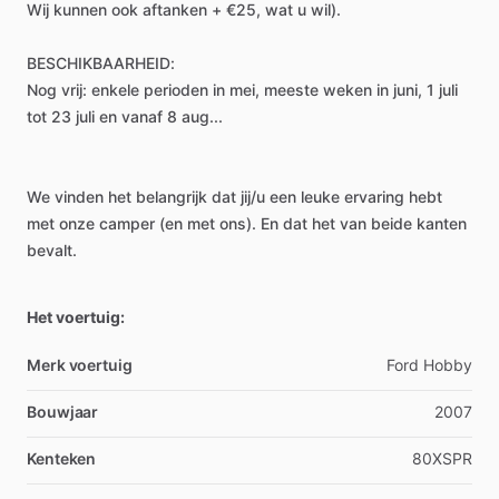
Wij
kunnen
ook
aftanken
+
€25,
wat
u
wil).
BESCHIKBAARHEID:
Nog
vrij:
enkele
perioden
in
mei,
meeste
weken
in
juni,
1
juli
tot
23
juli
en
vanaf
8
aug...
We
vinden
het
belangrijk
dat
jij
​/​
u
een
leuke
ervaring
hebt
met
onze
camper
(en
met
ons).
En
dat
het
van
beide
kanten
bevalt.
Het voertuig:
Merk voertuig
Ford Hobby
Bouwjaar
2007
Kenteken
80XSPR