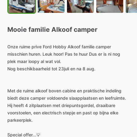
Mooie
familie
Alkoof
camper
Onze
ruime
prive
Ford
Hobby
Alkoof
familie
camper
misschien
huren.
Leuk
hoor!
Pas
te
huur
Dus
er
is
ni
nog
plek
maar
loopy
al
wat
vol.
Nog
beschikbaarheid
tot
23juli
en
na
8
aug.
Met
de
ruime
alkoof
boven
cabine
en
praktische
indeling
biedt
deze
camper
voldoende
slaapplaatsen
en
leefruimte.
Hij
heeft
4
zitplaatsen
met
driepuntsgordel,
draaibare
voorstoelen,
een
electrisch
stepje
en
past
op
bijna
elke
parkeerplek.
Special
offer...💡