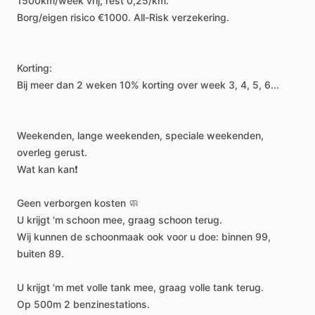
1500km
​/​
week
vrij,
rest
0,25
​/​
km.
Borg
​/​
eigen
risico
€1000.
All-Risk
verzekering.
Korting:
Bij
meer
dan
2
weken
10%
korting
over
week
3,
4,
5,
6...
Weekenden,
lange
weekenden,
speciale
weekenden,
overleg
gerust.
Wat
kan
kan❗️
Geen
verborgen
kosten
🧼
U
krijgt
'm
schoon
mee,
graag
schoon
terug.
Wij
kunnen
de
schoonmaak
ook
voor
u
doe:
binnen
99,
buiten
89.
U
krijgt
'm
met
volle
tank
mee,
graag
volle
tank
terug.
Op
500m
2
benzinestations.