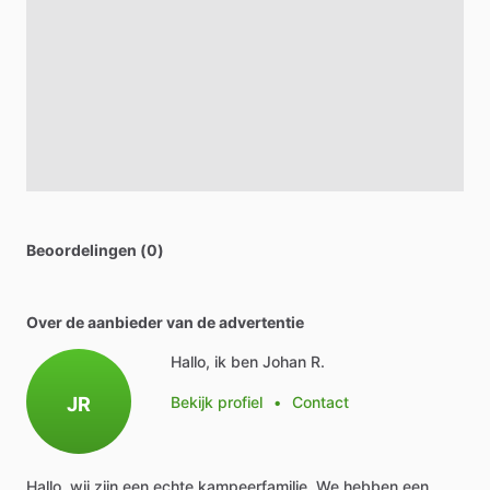
Beoordelingen (0)
Over de aanbieder van de advertentie
Hallo, ik ben Johan R.
JR
Bekijk profiel
•
Contact
Hallo,
wij
zijn
een
echte
kampeerfamilie.
We
hebben
een