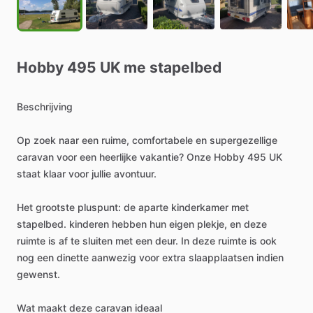
Hobby
495
UK
me
stapelbed
Beschrijving
Op
zoek
naar
een
ruime,
comfortabele
en
supergezellige
caravan
voor
een
heerlijke
vakantie?
Onze
Hobby
495
UK
staat
klaar
voor
jullie
avontuur.
Het
grootste
pluspunt:
de
aparte
kinderkamer
met
stapelbed.
kinderen
hebben
hun
eigen
plekje,
en
deze
ruimte
is
af
te
sluiten
met
een
deur.
In
deze
ruimte
is
ook
nog
een
dinette
aanwezig
voor
extra
slaapplaatsen
indien
gewenst.
Wat
maakt
deze
caravan
ideaal