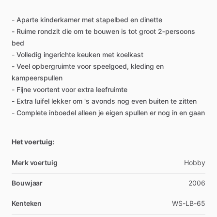
-
Aparte
kinderkamer
met
stapelbed
en
dinette
-
Ruime
rondzit
die
om
te
bouwen
is
tot
groot
2‑persoons
bed
-
Volledig
ingerichte
keuken
met
koelkast
-
Veel
opbergruimte
voor
speelgoed,
kleding
en
kampeerspullen
-
Fijne
voortent
voor
extra
leefruimte
-
Extra
luifel
lekker
om
's
avonds
nog
even
buiten
te
zitten
-
Complete
inboedel
alleen
je
eigen
spullen
er
nog
in
en
gaan
Het voertuig:
Merk voertuig
Hobby
Bouwjaar
2006
Kenteken
WS-LB-65