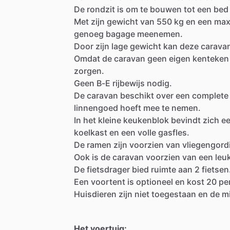
De
rondzit
is
om
te
bouwen
tot
een
bed
Met
zijn
gewicht
van
550
kg
en
een
max
genoeg
bagage
meenemen.
Door
zijn
lage
gewicht
kan
deze
carava
Omdat
de
caravan
geen
eigen
kenteken
zorgen.
Geen
B-E
rijbewijs
nodig.
De
caravan
beschikt
over
een
complete
linnengoed
hoeft
mee
te
nemen.
In
het
kleine
keukenblok
bevindt
zich
e
koelkast
en
een
volle
gasfles.
De
ramen
zijn
voorzien
van
vliegengord
Ook
is
de
caravan
voorzien
van
een
leu
De
fietsdrager
bied
ruimte
aan
2
fietsen
Een
voortent
is
optioneel
en
kost
20
pe
Huisdieren
zijn
niet
toegestaan
en
de
m
Het voertuig: