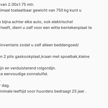
van
2.00x1.75
mtr.
imaal
toelaatbaar
gewicht
van
750
kg
kunt
u
n
bijna
achter
elke
auto,
ook
elektrische!
heeft,
dient
u
zelf
voor
een
witte
kentekenplaat
te
inventaris
zodat
u
zelf
alleen
beddengoed
​/​
en
2
pits
gaskookplaat,kraan
met
spoelbak,kleine
ijn
en
verduisterend
rolgordijn.
ke
eenvoudige
zonneluifel.
.
r
dag.
inimale
leeftijd
voor
huurders
bedraagt
25
jaar
.