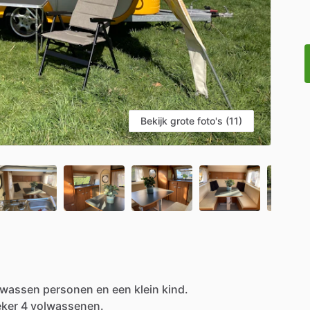
Bekijk grote foto's (11)
lwassen
personen
en
een
klein
kind.
eker
4
volwassenen.