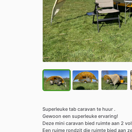
Superleuke
tab
caravan
te
huur
.
Gewoon
een
superleuke
ervaring!
Deze
mini
caravan
bied
ruimte
aan
2
vo
Een
ruime
rondzit
die
ruimte
bied
aan
z