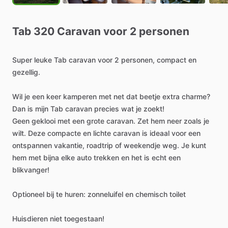
Tab
320
Caravan
voor
2
personen
Super
leuke
Tab
caravan
voor
2
personen,
compact
en
gezellig.
Wil
je
een
keer
kamperen
met
net
dat
beetje
extra
charme?
Dan
is
mijn
Tab
caravan
precies
wat
je
zoekt!
Geen
geklooi
met
een
grote
caravan.
Zet
hem
neer
zoals
je
wilt.
Deze
compacte
en
lichte
caravan
is
ideaal
voor
een
ontspannen
vakantie,
roadtrip
of
weekendje
weg.
Je
kunt
hem
met
bijna
elke
auto
trekken
en
het
is
echt
een
blikvanger!
Optioneel
bij
te
huren:
zonneluifel
en
chemisch
toilet
Huisdieren
niet
toegestaan!