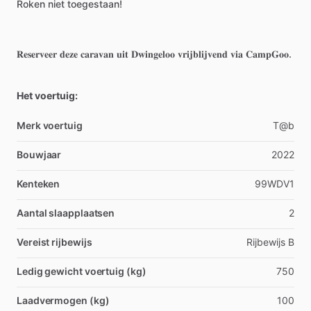
Roken
niet
toegestaan!
𝐑𝐞𝐬𝐞𝐫𝐯𝐞𝐞𝐫
𝐝𝐞𝐳𝐞
𝐜𝐚𝐫𝐚𝐯𝐚𝐧
𝐮𝐢𝐭
𝐃𝐰𝐢𝐧𝐠𝐞𝐥𝐨𝐨
𝐯𝐫𝐢𝐣𝐛𝐥𝐢𝐣𝐯𝐞𝐧𝐝
𝐯𝐢𝐚
𝐂𝐚𝐦𝐩𝐆𝐨𝐨.
Het voertuig:
Merk voertuig
T@b
Bouwjaar
2022
Kenteken
99WDV1
Aantal slaapplaatsen
2
Vereist rijbewijs
Rijbewijs B
Ledig gewicht voertuig (kg)
750
Laadvermogen (kg)
100