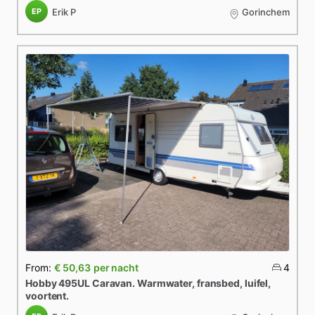
EP
Erik P
Gorinchem
From:
€ 50,63
per nacht
4
Hobby
495UL
Caravan.
Warmwater
​,​
fransbed
​,​
luifel
​,​
voortent.