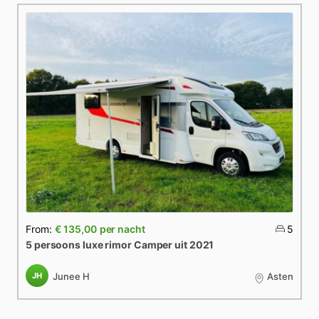
From:
€ 135,00
per nacht
5
5
persoons
luxe
rimor
Camper
uit
2021
JH
Junee H
Asten