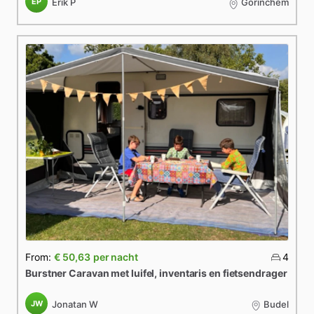
EP
Erik P
Gorinchem
From:
€ 50,63
per nacht
4
Burstner
Caravan
met
luifel
​,​
inventaris
en
fietsendrager
JW
Jonatan W
Budel