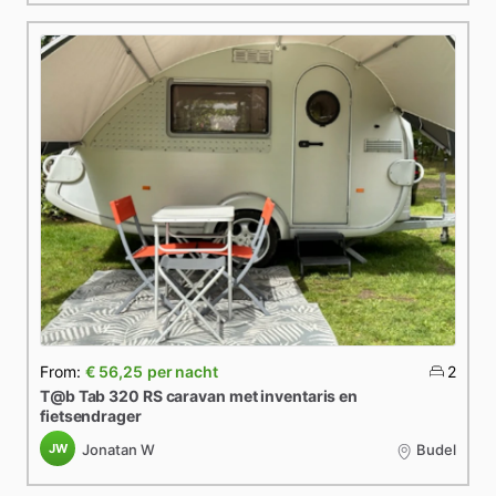
From:
€ 56,25
per nacht
2
T@b
Tab
320
RS
caravan
met
inventaris
en
fietsendrager
JW
Jonatan W
Budel