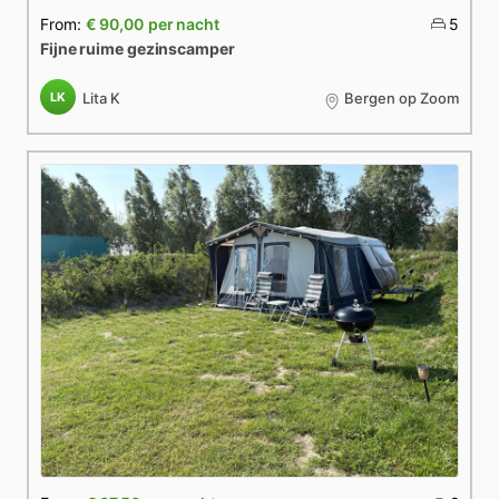
From:
€ 90,00
per nacht
5
Fijne
ruime
gezinscamper
LK
Lita K
Bergen op Zoom