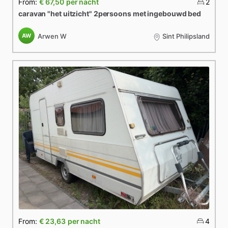
From:
€ 67,50
per nacht
2
caravan
"het
uitzicht"
2persoons
met
ingebouwd
bed
AW
Arwen W
Sint Philipsland
From:
€ 23,63
per nacht
4