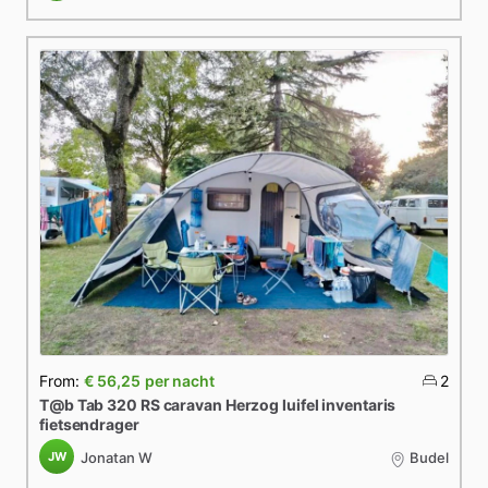
From:
€ 56,25
per nacht
2
T@b
Tab
320
RS
caravan
Herzog
luifel
inventaris
fietsendrager
JW
Jonatan W
Budel