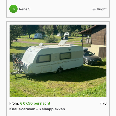
RS
Rene S
Vught
From:
€ 67,50
per nacht
6
Knaus
caravan
–
6
slaapplekken