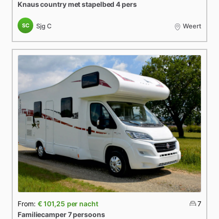
Knaus
country
met
stapelbed
4
pers
SC
Sjg C
Weert
From:
€ 101,25
per nacht
7
Familiecamper
7
persoons