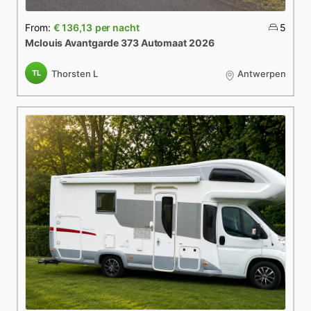
From:
€ 136,13
per nacht
5
Mclouis
Avantgarde
373
Automaat
2026
TL
Thorsten L
Antwerpen